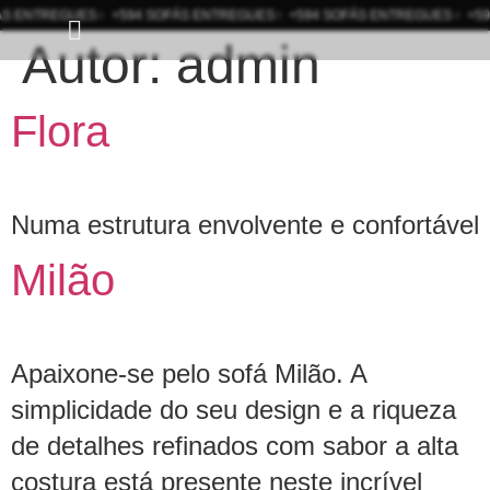
NTREGUES
+594 SOFÁS ENTREGUES
+594 SOFÁS ENTREGUES
+594 S
Autor:
admin
Flora
Numa estrutura envolvente e confortável
Milão
Apaixone-se pelo sofá Milão. A
simplicidade do seu design e a riqueza
de detalhes refinados com sabor a alta
costura está presente neste incrível