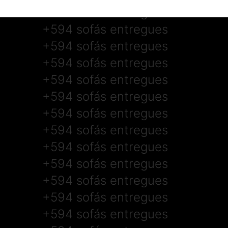
Sofás à medida do
seu estilo
Conforto, design e qualidade em peças pensadas
para valorizar cada espaço da sua casa.